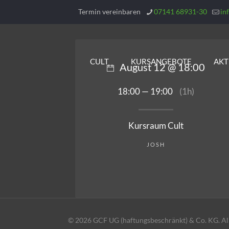
Termin vereinbaren
07141 68931-30
in
CULT
KURSANGEBOTE
AKT
August 12 @ 18:00
18:00 — 19:00
(1h)
Kursraum Cult
JOSH
© 2026 GCF UG (haftungsbeschränkt) & Co. KG. All