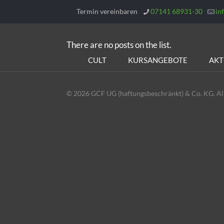
Termin vereinbaren
07141 68931-30
in
There are no posts on the list.
CULT
KURSANGEBOTE
AKT
© 2026 GCF UG (haftungsbeschränkt) & Co. KG. All